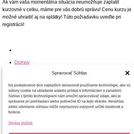
Ak vám vaša momentálna situácia neumožňuje zaplatiť
kurzovné v celku, máme pre vás dobrú správu! Cenu kurzu je
možné uhradiť aj na splátky! Túto požiadavku uveďte pri
registrácii!
Domov
Všetky kurzy
Spravovať Súhlas
O Mindfulness
O lektorke
Na poskytovanie tých najlepších skúseností používame technológie, ako sú
súbory cookie na ukladanie a/alebo prístup k informáciám o zariadení.
Súhlas s týmito technológiami nám umožní spracovávať údaje, ako je
Kontakt
správanie pri prehliadaní alebo jedinečné ID na tejto stránke. Nesúhlas
+421 905 908 848
alebo odvolanie súhlasu môže nepriaznivo ovplyvniť určité vlastnosti a
zuzka@vedomedeti.sk
funkcie.
Správa služieb
Kurzy Mindfulness pre deti a mládež zamerané na zvládanie
emócií, znižovanie stresu a posilnenie sebavedomia.