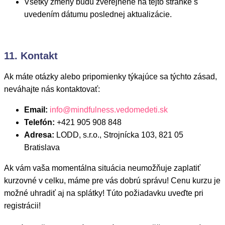
Všetky zmeny budú zverejnené na tejto stránke s
uvedením dátumu poslednej aktualizácie.
11. Kontakt
Ak máte otázky alebo pripomienky týkajúce sa týchto zásad,
neváhajte nás kontaktovať:
Email:
info@mindfulness.vedomedeti.sk
Telefón:
+421 905 908 848
Adresa:
LODD, s.r.o., Strojnícka 103, 821 05
Bratislava
Ak vám vaša momentálna situácia neumožňuje zaplatiť
kurzovné v celku, máme pre vás dobrú správu! Cenu kurzu je
možné uhradiť aj na splátky! Túto požiadavku uveďte pri
registrácii!