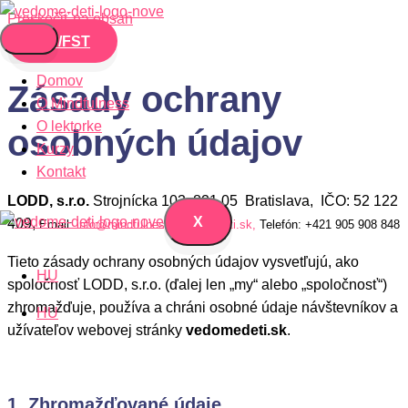
Preskočiť na obsah
AIT/FST
Domov
Zásady ochrany
O Mindfulness
O lektorke
osobných údajov
Kurzy
Kontakt
LODD, s.r.o.
Strojnícka 103, 821 05 Bratislava, IČO:
52 122
X
409,
Email:
info@mindfulness.vedomedeti.sk,
Telefón: +421 905 908 848
Tieto zásady ochrany osobných údajov vysvetľujú, ako
HU
spoločnosť LODD, s.r.o. (ďalej len „my“ alebo „spoločnosť“)
zhromažďuje, používa a chráni osobné údaje návštevníkov a
HU
užívateľov webovej stránky
vedomedeti.sk
.
1. Zhromažďované údaje